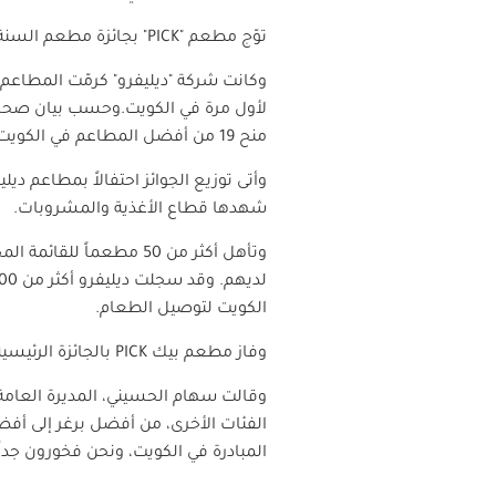
توّج مطعم "
PICK
" بجائزة مطعم السن
وكانت شركة "ديليفرو" كرمّت المطاعم 
لأول مرة في الكويت.وحسب بيان صحافي
منح 19 من أفضل المطاعم في الكويت جوائز مرموقة عن عدة فئات.
وأتى توزيع الجوائز احتفالاً بمطاعم د
شهدها قطاع الأغذية والمشروبات.
الكويت لتوصيل الطعام.
وفاز مطعم بيك
PICK
بالجائزة الرئيس
وقالت سهام الحسيني، المديرة العامة 
الفئات الأخرى، من أفضل برغر إلى أف
المبادرة في الكويت، ونحن فخورون جداً