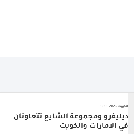
الكويت
|
22.06.2026
مطعم "جونتوس" يعزز حضوره
بافتتاح فرع جديد بالكويت