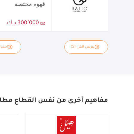
قهوة مختصة
300٬000 د.ك.
عرض الكل (5)
امتياز
مفاهيم أخرى من نفس القطاع مطا