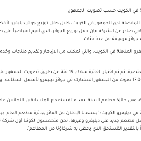
ة في الكويت حسب تصويت الجمهور.
المفضلة لدى الجمهور في الكويت، خلال حفل توزيع جوائز ديليفرو لأفض
 صادر عن الشركة فإن حفل توزيع الجوائز، الذي أقيم افتراضياً على 
يليفرو المذهلة في الكويت، والتي تمكنت من الازدهار وتقديم منتجات وخ
وتأهل أكثر من 50 مطعماً للقائمة المختصرة، ثم تم اختيار الفائزة منه
لديهم. وقد سجلت ديليفرو أكثر من 17,000 صوت من الجمهور المشارك في جوائز ديليفرو لأ
ية، وهي جائزة مطعم السنة، بعد منافسته مع المتسابقين النهائيين ما
في ديليفرو الكويت: "يسعدنا الإعلان عن الفائز بجائزة مطعم العام: ب
ضل مطعم جديد على ديليفرو وغيرها، نحن متحمسون لكوننا أول شركة ت
 بالتقدير المُستحق الذي يحظى به شركاؤنا من المطاعم".