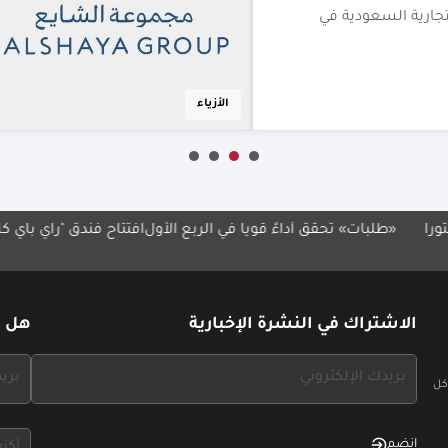
فير أبرز العلامات
مطاعم
ات» تحقق أداءً قوياً في الربع الأول
افتتاح فندق "راي باي كلاود 7" في الكويت
الاشتراك في النشرة الإخبارية
هل ل
If
If
كل
you
you
see
see
this,
this,
إنضم