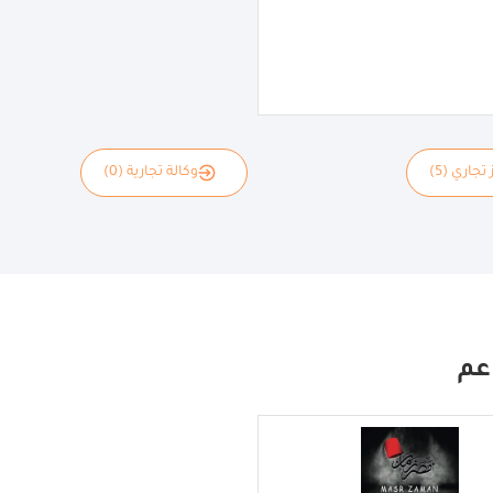
 تجاري (5)
وكالة تجارية (0)
عم