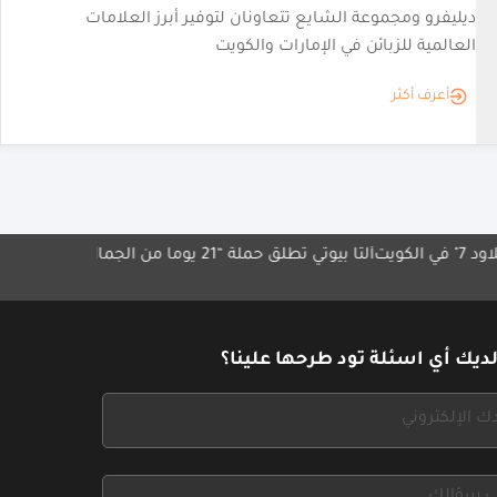
"كيرتن هوسبيتاليتي" تواصل توسيع علاماتها الخاصة في قطاع
المأكولات والمشروبات بافتتاح المطعم في فندق "راي باي
كلاود 7" بالمنقف
أعرف أكثر
ألتا بيوتي تطلق حملة “21 يوماً من الجمال
برنامج مكافآت أورا يح
استراتيجية
ديك أي اسئلة تود طرحها علينا؟