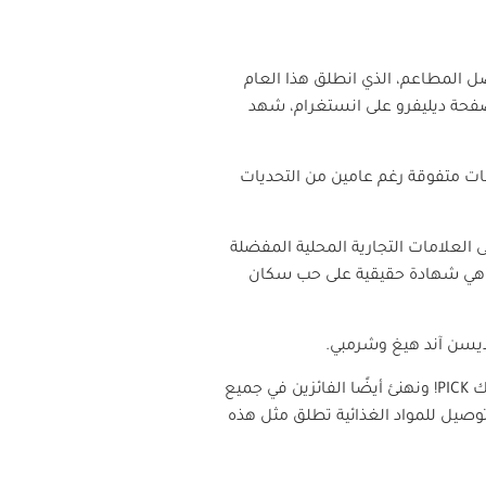
ل المطاعم، الذي انطلق هذا العام
صفحة ديليفرو على انستغرام، شهد
دمات متفوقة رغم عامين من التحديات
ا بـ 19 فئة عن طريق تصويت الجمهور على العلامات التجارية المحلية المفضلة
فضل المطاعم، وهي شهادة حقيقية على حب سكان
ديسن آند هيغ وشرمبي.
يك
PICK
! ونهنئ أيضًا الفائزين في جميع
وصيل للمواد الغذائية تطلق مثل هذه