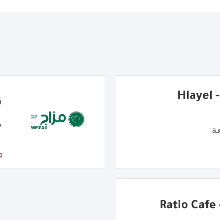
شاورما هِليّل - Hlayel
ق
مق
ة
R