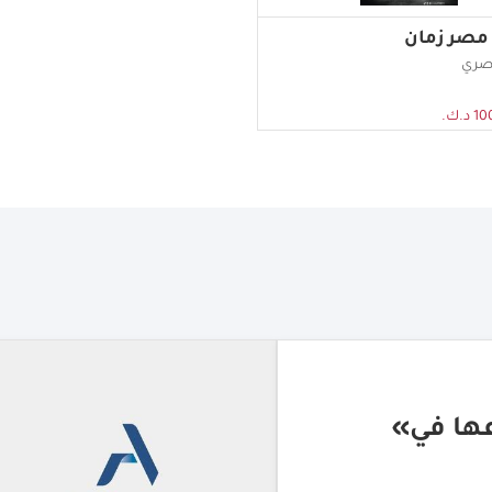
صر زمان
صري
د.ك.
ايع تتعاونان