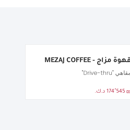
هوة مزاج - MEZAJ COFFEE
اهي "Drive-thru"
174٬545 د.ك.