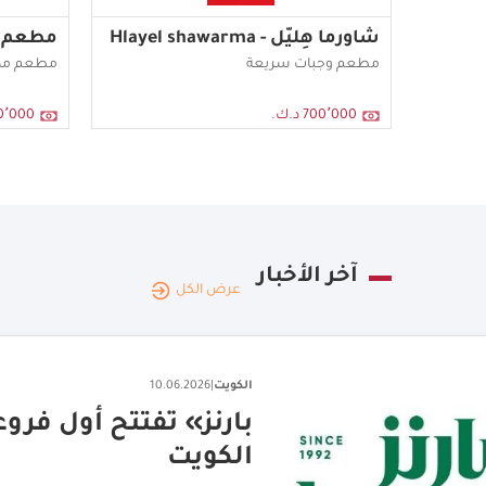
شاورما هِليّل - Hlayel shawarma
مطعم م
مطعم وجبات سريعة
مطعم م
700٬000 د.ك.
100٬000 
آخر الأخبار
عرض الكل
الكويت
|
16.06.2026
ديليفرو ومجموعة الش
في الامارات والكويت