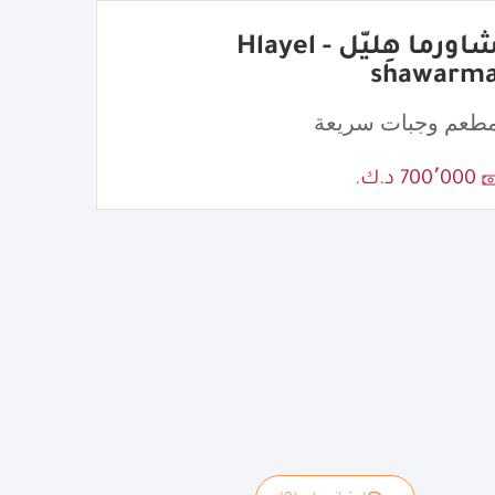
شاورما هِليّل - Hlayel
shawarm
طعم وجبات سريعة
700٬000 د.ك.