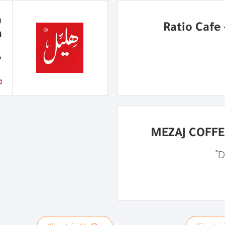
R
a
م