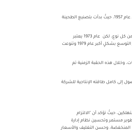
نشأت شركات ومحلات الصيداوي في الكويت في عام 1956، وبدأ الإنتاج الفعلي والخاص لشركة الصيداوي منذ عام 1957، حيثُ بدأت بتصنيع الطحينة
وخلال هذه السنوات كان نطاق الإنتاج بسيطاً والمساحة قليلة، وأيضاً لم يكن الإنتاج يومياً أكثر من طن واحد من كل نوع، لكن عام 1973 يعتبر
القفزة نحو التطوير الحقيقي للإمكانات والقدرات الإنتاجية حيثُ توسع النطاق، وأنشأت مصانع جديدة واستمر التوسع بشكلٍ أكبر عام 1979 وتنوعت
 المنتجات، وخلال هذه الحقبة الزمنية تم
الكويت من خلال الوصول إلى كامل طاقته الإنتاجية للشركة
ين، حيثُ تؤكد أن "الالتزام
وتطوير مستمر وتحسين نظام إدارة
دة المنخفضة، وحسن التغليف والأسعار