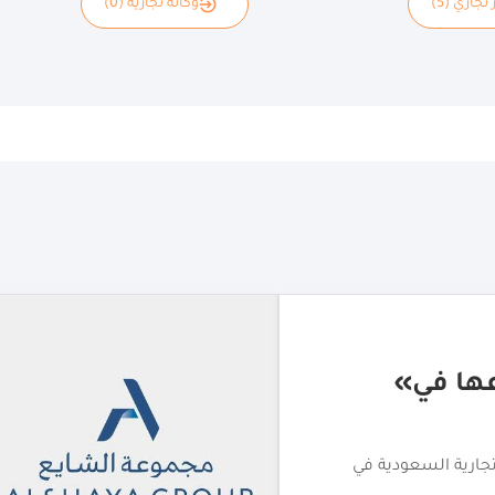
 تجاري (5)
وكالة تجارية (0)
ايع تتعاونان
فير أبرز العلامات