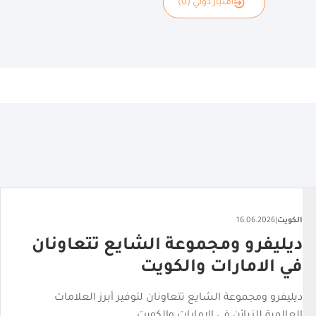
امتياز دولي (0)
الكويت
|
22.06.2026
مطعم "جونتوس" يعزز حضوره
بافتتاح فرع جديد بالكويت
"كيرتن هوسبيتاليتي" تواصل توسيع علاماتها الخاصة في قطاع
المأكولات والمشروبات بافتتاح المطعم في فندق "راي باي