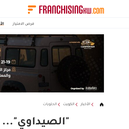
فرص الامتياز
الأ
الأخبار
الكويت
الحلويات
"الصيداوي"... 120 طن من الحلويات يومياً