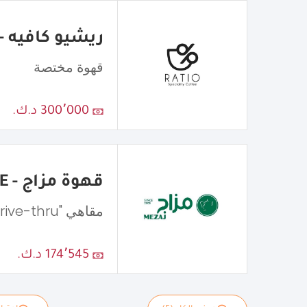
ريشيو كافيه - atio Cafe
قهوة مختصة
300٬000 د.ك.
قهوة مزاج - MEZAJ COFFEE
مقاهي "Drive-thru"
174٬545 د.ك.