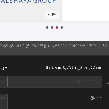
مطاعم
 تحقق أداءً قوياً في الربع الأول
افتتاح فندق "راي باي كلاود 7" في الكويت
الاشتراك في النشرة الإخبارية
هل ل
If
If
كل
you
you
see
see
this,
this,
إنضم
leave
leave
this
this