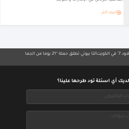
كلاود 7" بالمنقف
أعرف أكثر
ألتا بيوتي تطلق حملة “21 يوماً من الجمال
برنامج مكافآت أورا يحصد 
استراتيجية
ديك أي اسئلة تود طرحها علينا؟