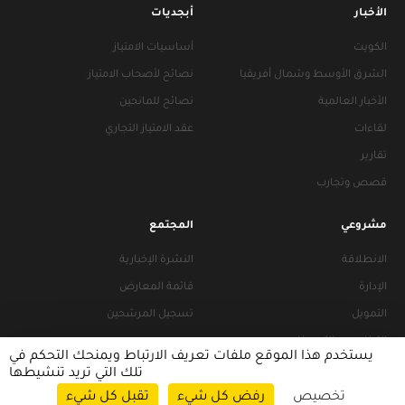
الأخبار
أبجديات
الكويت
أساسيات الامتياز
الشرق الأوسط وشمال أفريقيا
نصائح لأصحاب الامتياز
الأخبار العالمية
نصائح للمانحين
لقاءات
عقد الامتياز التجاري
تقارير
قصص وتجارب
مشروعي
المجتمع
الانطلاقة
النشرة الإخبارية
الإدارة
قائمة المعارض
التمويل
تسجيل المرشحين
التراخيص والتجهيزات
يستخدم هذا الموقع ملفات تعريف الارتباط ويمنحك التحكم في
تلك التي تريد تنشيطها
تخصيص
رفض كل شيء
تقبل كل شيء