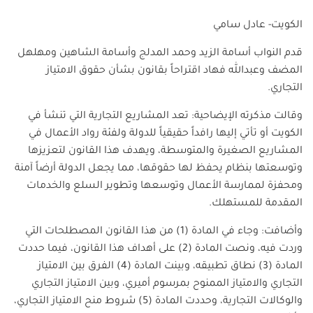
الكويت- عادل سامي
قدم النواب أسامة الزيد وحمد المدلج وأسامة الشاهين ومهلهل
المضف وعبدالله فهاد اقتراحاً بقانون بشأن حقوق الامتياز
التجاري.
وقالت مذكرته الإيضاحية: تعد المشاريع التجارية التي تنشأ في
الكويت أو تأتي إليها رافداً حقيقياً للدولة ولفئة رواد الأعمال في
المشاريع الصغيرة والمتوسطة، ويهدف هذا القانون لتعزيزها
وتوسعتها بنظام يحفظ لها حقوقها، مما يجعل الدولة أرضاً آمنة
ومحفزة لممارسة الأعمال وتوسعها وتطوير السلع والخدمات
المقدمة للمستهلك.
وأضافت: وجاء في المادة (1) من هذا القانون المصطلحات التي
وردت فيه، ونصت المادة (2) على أهداف هذا القانون، فيما حددت
المادة (3) نطاق تطبيقه، وبينت المادة (4) الفرق بين الامتياز
التجاري والامتياز الممنوح بمرسوم أميري، وبين الامتياز التجاري
والوكالات التجارية، وحددت المادة (5) شروط منح الامتياز التجاري،