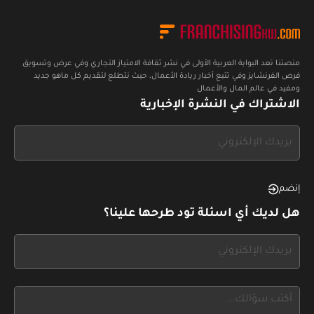
منصتنا تعد البوابة العربية الأولى في نشر ثقافة الامتياز التجاري وفي عرض وتسويق
فرص الفرنشايز وفي تتبع أخبار ريادة الأعمال، حيث نتطلع لتقديم كل ماهو جديد
ومفيد في عالم المال والأعمال
الاشتراك في النشرة الإخبارية
If
you
see
this,
إنضم
leave
هل لديك أي اسئلة تود طرحها علينا؟
this
form
If
field
you
blank
see
this,
leave