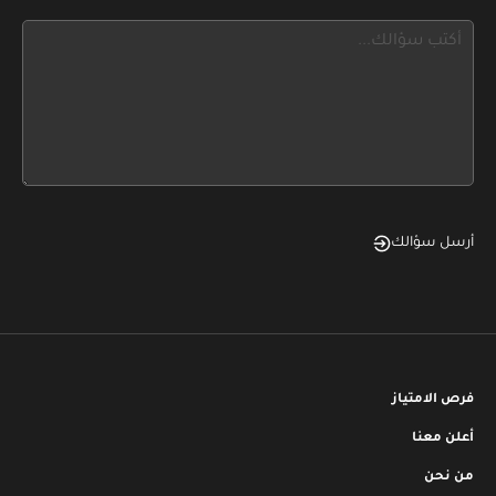
blank
see
this,
leave
this
form
field
blank
أرسل سؤالك
فرص الامتياز
أعلن معنا
من نحن