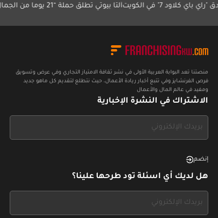
كلاود 7" في الكويت
ألتا بيوتي تطلق حملة “21 يوماً من الجمال
برنا
استر
منصتنا تعد البوابة العربية الأولى في نشر ثقافة الامتياز التجاري وفي عرض وتسويق
فرص الفرنشايز وفي تتبع أخبار ريادة الأعمال، حيث نتطلع لتقديم كل ماهو جديد
ومفيد في عالم المال والأعمال
الاشتراك في النشرة الإخبارية
If
you
see
this,
إنضم
leave
هل لديك أي اسئلة تود طرحها علينا؟
this
form
If
field
you