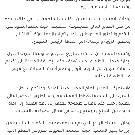
مؤثرة من مجالات الاقتصاد والسياحة وشخصيات عامة
وشخصيات اجتماعية بارزة.
وبدأت الأمسية بسلسلة من الكلمات الملهمة، بما في ذلك واحدة
من قبل المدير المالي للمجموعة المضيفة، حيث سلّط الضوء على
التقدم والتطور الملحوظين اللذين تم إحرازهما، مؤكداً الالتزام
بتحقيق الرؤية والرسالة التي حددها الرئيس التنفيذي.
وكشف النقاب عن أحدث مشاريع المجموعة ومنها شركة النخيل
لإدارة خدمات الطعام، حيث تهدف هذه الإضافة الجديدة إلى تقديم
خدمات تموين من الدرجة الأولى وتضم أحدث التقنيات مع فريق
من الطهاة الدوليين.
واستعرض المدير العام المعين حديثاً لفندق ومنتجع شاطئ
النخيل على المنصة الخطط المقبلة وخارطة الطريق للعصر التالي
للفندق، حيث حدّد ترقيات طموحة تهدف إلى دفع الفندق إلى آفاق
جديدة من النجاح وترسيخ ريادته في مجال الضيافة والسياحة.
وكان العشاء الرائع الذي تم تنظيمه خصيصاً لتكملة المناسبة من
أبرز ما يميز الأمسية، حيث استمتع الضيوف بعروض الطهو الحية