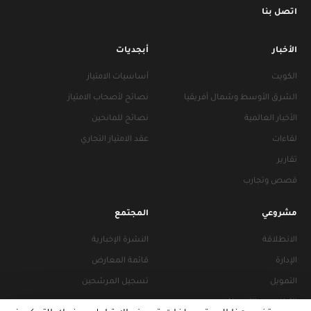
اتصل بنا
الأخبار
أبجديات
الكويت
أساسيات الامتياز
الشرق الأوسط وشمال أفريقيا
نصائح لأصحاب الامتياز
الأخبار العالمية
نصائح للمانحين
لقاءات
عقد الامتياز التجاري
تقارير
قصص وتجارب
مشروعي
المجتمع
الانطلاقة
النشرة الإخبارية
الإدارة
قائمة المعارض
التمويل
تسجيل المرشحين
التراخيص والتجهيزات