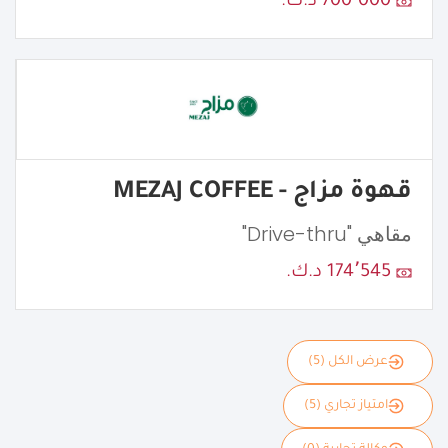
700٬000 د.ك.
قهوة مزاج - MEZAJ COFFEE
مقاهي "Drive-thru"
174٬545 د.ك.
عرض الكل (5)
امتياز تجاري (5)