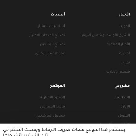
الأخبار
أبجديات
الكويت
أساسيات الامتياز
الشرق الأوسط وشمال أفريقيا
نصائح لأصحاب الامتياز
الأخبار العالمية
نصائح للمانحين
لقاءات
عقد الامتياز التجاري
تقارير
قصص وتجارب
مشروعي
المجتمع
الانطلاقة
النشرة الإخبارية
الإدارة
قائمة المعارض
التمويل
تسجيل المرشحين
التراخيص والتجهيزات
يستخدم هذا الموقع ملفات تعريف الارتباط ويمنحك التحكم في