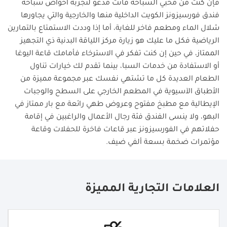
فإن كنت من محبي السباحة فأنت مدعو لتجربة أحواض سباحة
فندق فورسيزونز الكويت الداخلية منها والخارجية والتي يجاورها
شلال الماء ومطعم فاخر للغاية، أما إذا وددت الاستمتاع بالتمارين
الرياضية فكل ما عليك هو زيارة مركز اللياقة البدنية ذي التجهيز
الممتاز، في حين إن كنت تفكر في الاسترخاء فأمامك قاعة اليوغا
أو الاستفادة من خدمات السبا، بينما تقدم لك خيارات تناول
الطعام العديدة كل ما تشتهي نفسك عبر مجموعة مميزة من
الأطباق الآسيوية في المطعم الخارجي على السطح والوجبات
الإيطالية مع مطبخ مفتوح وعروض طهي رائعة مع بار ممتاز في
البهو، ولا ينسى الفندق فئة رجال الأعمال والراغبين في إقامة
حفلاتهم في الفورسيزونز عبر قاعات فاخرة للحفلات وقاعة
مؤتمرات ضخمة بسعة ألفي ضيف.
العلامات التجارية المميزة