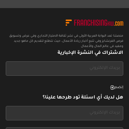
استرا
منصتنا تعد البوابة العربية الأولى في نشر ثقافة الامتياز التجاري وفي عرض وتسويق
فرص الفرنشايز وفي تتبع أخبار ريادة الأعمال، حيث نتطلع لتقديم كل ماهو جديد
ومفيد في عالم المال والأعمال
الاشتراك في النشرة الإخبارية
If
you
see
this,
إنضم
leave
هل لديك أي اسئلة تود طرحها علينا؟
this
form
If
field
you
blank
see