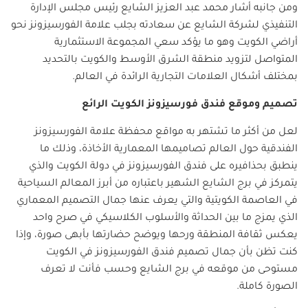
ومن جانبه أشار محمد عبد العزيز الشايع رئيس مجلس الإدارة
التنفيذي لشركة الشايع عن سعادته بجلب علامة الفورسيزونز نحو
أراضي الكويت وهو ما يؤكد سعي المجموعة الاستثمارية
المتواصل لتزويد منطقة الشرق الأوسط والكويت بالتحديد
بمختلف أشكال العلامات التجارية الرائدة في العالم.
تصميم وموقع فندق فورسيزونز الكويت الرائع
لعل من أكثر ما تشتهر به مواقع محفظة علامة الفورسيزونز
الفندقية حول العالم تصاميمها المعمارية الأخاذة، وذلك ما
ينطبق بحذافيره على فندق الفورسيزونز في دولة الكويت والذي
يتمركز في برج الشايع الشهير باعتباره من أبرز المعالم السياحية
في العاصمة الكويتية والتي يعرف عنها جمال التصميم المعماري
الذي يمزج ما بين الحداثة والأسلوب الكلاسيكي في صرح واحد
يعكس ثقافة المنطقة ورحها ويوضح حضارتها بأبهى صورة، وإذا
كنت تظن بأن جمال تصميم فندق الفورسيزونز في الكويت
مستوحى من موقعه في برج الشايع وحسب فأنت لا تعرف
الصورة كاملة.