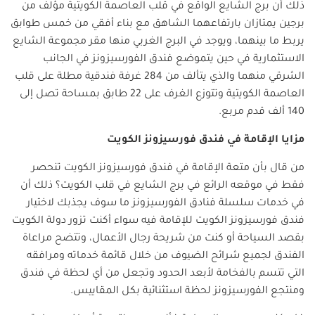
ذلك أن برج الشايع الواقع في قلب العاصمة الكويتية مؤلف من
برجين يمتازان بارتفاعهما الشاهق مع بناء أفقي من خمس طوابق
يربط ما بينهما، ويوجد في البرج الغربي منها مقر مجموعة الشايع
الاستثمارية في حين يتموضع فندق الفورسيزونز في الجانب
الشرقي منهما والذي يتألف من 284 غرفة فندقية مطلة على قلب
العاصمة الكويتية وتتوزع الغرف على 22 طابق بمساحة تصل إلى
140 ألف قدم مربع.
مزايا الإقامة في فندق فورسيزونز الكويت
من قال بأن متعة الإقامة في فندق فورسيزونز الكويت تنحصر
فقط في موقعه الرائع في برج الشايع في قلب الكويت؟ ذلك أن
في خدمات سلسلة فنادق الفورسيزونز ما سوف يجذبك لاختيار
فندق فورسيزونز الكويت للإقامة فيه سواء أكنت تزور دولة الكويت
بقصد السياحة أو كنت من شريحة رجال الأعمال، وتتضح مراعاة
الفندق لجميع شرائح الضيوف من خلال قائمة خدماته ومرافقه
التي تتسم بالفخامة لأبعد الحدود وتجعل من أي لحظة في فندق
ومنتجع الفورسيزونز لحظة استثنائية بكل المقاييس.