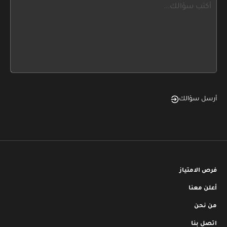
this,
leave
this
form
field
blank
أرسل سؤالك
فرص الامتياز
أعلن معنا
من نحن
اتصل بنا