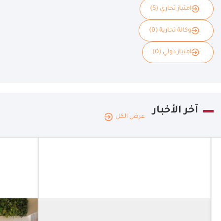
امتياز تجاري (5)
وكالة تجارية (0)
امتياز دولي (0)
آخر الأخبار
عرض الكل
الكوي
مطع
الكويت
|
16.06.2026
"جو
ديليفرو
يعزز
ومجموعة
بافت
الشايع
جديد
تتعاونان في