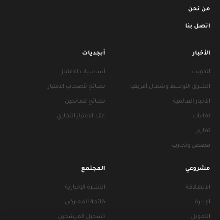
من نحن
اتصل بنا
الأخبار
أبجديات
الكويت
أساسيات الامتياز
الشرق الأوسط وشمال أفريقيا
نصائح لأصحاب الامتياز
الأخبار العالمية
نصائح للمانحين
لقاءات
عقد الامتياز التجاري
تقارير
قصص وتجارب
مشروعي
المجتمع
الانطلاقة
النشرة الإخبارية
الإدارة
قائمة المعارض
التمويل
تسجيل المرشحين