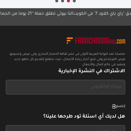
لاود 7" في الكويت
ألتا بيوتي تطلق حملة “21 يوماً من الجمال
برنا
استر
منصتنا تعد البوابة العربية الأولى في نشر ثقافة الامتياز التجاري وفي عرض وتسويق
فرص الفرنشايز وفي تتبع أخبار ريادة الأعمال، حيث نتطلع لتقديم كل ماهو جديد
ومفيد في عالم المال والأعمال
الاشتراك في النشرة الإخبارية
If
you
see
this,
إنضم
leave
هل لديك أي اسئلة تود طرحها علينا؟
this
form
If