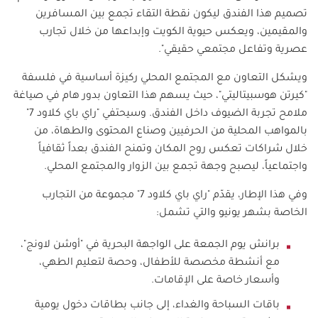
تصميم هذا الفندق ليكون نقطة التقاء تجمع بين المسافرين
والمقيمين، ويعكس حيوية الكويت وإبداعها من خلال تجارب
عصرية وتفاعل مجتمعي حقيقي".
ويشكل التعاون مع المجتمع المحلي ركيزة أساسية في فلسفة
"كيرتن هوسبيتاليتي"، حيث يسهم هذا التعاون بدور هام في صياغة
ملامح تجربة الضيوف داخل الفندق. وسيحتفي "راي باي كلاود 7"
بالمواهب المحلية من الحرفيين وصناع المحتوى والطهاة، من
خلال شراكات تعكس روح المكان وتمنح الفندق بعداً ثقافياً
واجتماعياً، ليصبح وجهة تجمع بين الزوار والمجتمع المحلي.
وفي هذا الإطار، يقدّم "راي باي كلاود 7" مجموعة من التجارب
الخاصة بشهر يونيو والتي تشمل:
برانش يوم الجمعة على الواجهة البحرية في "أوشن لاونج"،
مع أنشطة مخصصة للأطفال، وحصة لتعليم الطهي،
وأسعار خاصة على الإقامات.
باقات السباحة والغداء، إلى جانب بطاقات دخول يومية