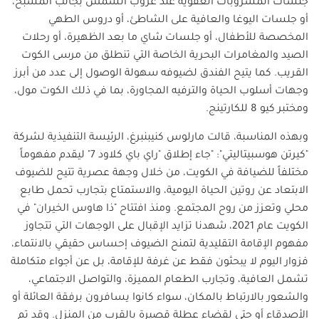
جلسات المشروبات العفوية عند غروب الشمس بجانب المسبح،
أو جلسات اليوغا والعافية على الشاطئ، أو دروس الطهي
المخصصة للأطفال، أو جلسات شاي ما بعد الظهيرة، أو رحلات
الصيد والمغامرات البحرية الخاصة التي تنطلق من مرسى الكوت
القريب. كما يتيح الفندق لضيوفه سهولة الوصول إلى عدد من أبرز
وجهات أسلوب الحياة والترفيه المجاورة، بما في ذلك الكوت مول،
ومختبر كيو 8 للكارتينج.
وبهذه المناسبة، قالت مارلوس كنيبنبرغ، الرئيسة التنفيذية لشركة
"كيرتن هوسبيتاليتي": "جاء إطلاق "راي باي كلاود 7" ليقدم مفهوماً
مختلفاً للضيافة في الكويت، من خلال وجهة عصرية تتيح للضيوف
الابتعاد عن روتين الحياة اليومية، والاستمتاع بتجارب تحمل طابع
محلي وتعزز من روح المجتمع. ومنذ افتتاح "ذا هاوس الخيران" في
الكويت عام 2021، شهدنا تزايد الإقبال على الوجهات التي تتجاوز
مفهوم الإقامة التقليدية لتمنح الضيوف إحساس حقيقي بالانتماء،
فزوار اليوم لا يبحثون فقط عن غرفة للإقامة، بل عن أجواء متكاملة
تشمل العافية، وتجارب الطعام المميزة، والتواصل الاجتماعي،
والشعور بالارتباط بالمكان، سواء كانوا يسافرون برفقة العائلة أو
الأصدقاء أو حتى لقضاء عطلة قصيرة بالقرب من المنزل. وقد تم