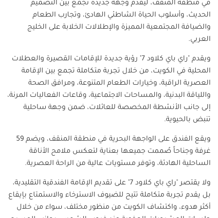
في منطقة المنقف، ليقدم وجهة جديدة تجمع بين التصميم
الحديث، وأسلوب الحياة الشاطئي الهادئ، وتجارب الطعام
والضيافة المجتمعية المميزة والإطلالات الخلابة على الخليج
العربي.
ويقدم "راي باي كلاود 7" رؤية جديدة للإقامات القصيرة والعطلات
المحلية في الكويت، من خلال تجربة متكاملة تجمع بين الإقامة
العصرية الراقية، وخيارات الطعام المتنوعة، ومرافق الصحة
واللياقة البدنية، والمساحات الاجتماعية، وقاعات الفعاليات المرنة،
إلى جانب الأنشطة المخصصة للعائلات، ضمن وجهة ساحلية
تنبض بالحيوية.
ويقع الفندق على الواجهة البحرية في منطقة المنقف، ويضم 59
غرفة وجناحاً صُممت جميعها بعناية لتعكس ملامح الأناقة
الساحلية الهادئة، وتوفر مستويات عالية من الراحة العصرية.
ولا يقتصر "راي باي كلاود 7" على تقديم الإقامة الفندقية التقليدية،
بل يقدم تجربة متكاملة تتيح للضيوف الاسترخاء والاستمتاع بإيقاع
أكثر هدوء، واكتشاف الكويت من منظور مختلف، سواء من خلال