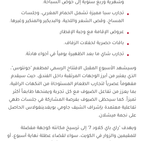
وشهرية وربع سنوية إلى حوض السباحة.
تجارب سبا مميزة تشمل الحمام المغربي، وجلسات
المساج، وقص الشعر واللحية، والبديكير والمنكير وغيرها
.
عروض الإقامة مع وجبة الإفطار
.
باقات حصرية لحفلات الزفاف
.
تجارب شاي ما بعد الظهيرة يومياً في أجواء هادئة.
وسيشهد الأسبوع المقبل الافتتاح الرسمي لمطعم "جونتوس"،
الذي يعتبر من أبرز الوجهات المرتقبة داخل الفندق، حيث سيقدم
مفهوماً عصرياً لتجارب الطعام المستوحاة من النكهات الراقية،
بما يعزز من تفاعل الضيوف مع كل تجربة ويمنحها طابعاً أكثر
تميزاً. كما سيحظى الضيوف بفرصة المشاركة في جلسات طهي
تفاعلية معتمدة بإشراف الشيف جاومي بويغدينغولاس الحاصل
على نجمة ميشلان.
ويهدف "راي باي كلاود 7" إلى ترسيخ مكانته كوجهة مفضلة
للمقيمين والزوار في الكويت، سواء لقضاء عطلة نهاية أسبوع، أو