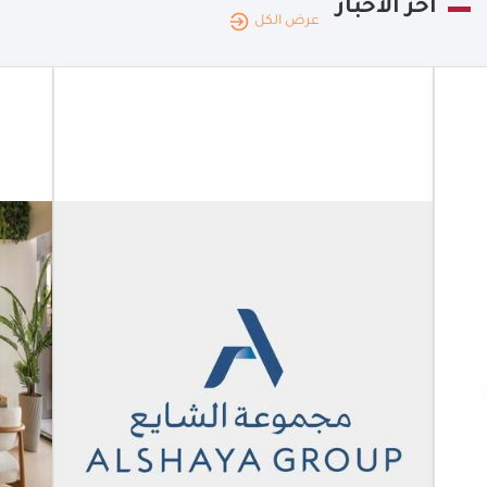
آخر الأخبار
عرض الكل
الكويت
|
16.06.2026
ديليفرو
ومجموعة
الشايع
تتعاونان في
الامارات
والكويت
ديليفرو
ومجموعة
الشايع
تتعاونان
لتوفير أبرز
العلامات