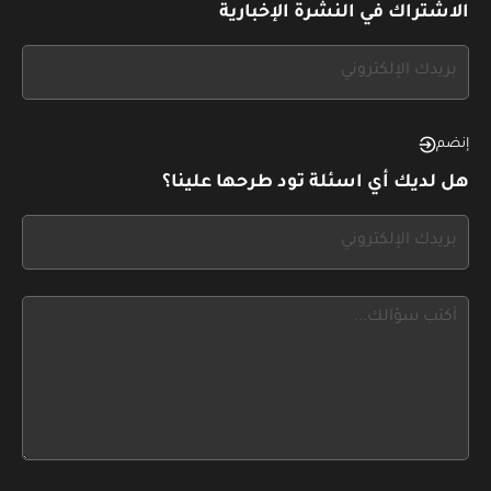
الاشتراك في النشرة الإخبارية
If
you
see
this,
إنضم
leave
هل لديك أي اسئلة تود طرحها علينا؟
this
form
If
field
you
blank
see
this,
leave
this
form
field
blank