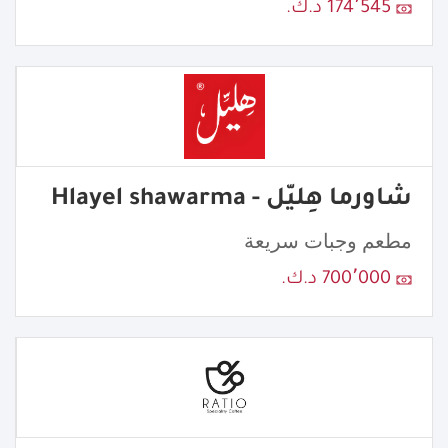
174٬545 د.ك.
شاورما هِليّل - Hlayel shawarma
مطعم وجبات سريعة
700٬000 د.ك.