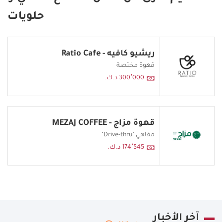
حلويات
ريشيو كافيه - Ratio Cafe
قهوة مختصة
300٬000 د.ك.
قهوة مزاج - MEZAJ COFFEE
مقاهي "Drive-thru"
174٬545 د.ك.
آخر الأخبار