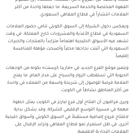
شبكة واسعة من الفروع داخل المملكة، مستندة إلى مفهوم
القهوة المختصة والخدمة السريعة، ما جعلها واحدة من أكثر
العلامات انتشاراً في قطاع المقاهي السعودي
.
ويعكس دخول الشركة إلى السوق الكويتي تنامي حضور العلامات
السعودية في قطاع الأغذية والمشروبات خارج المملكة، في وقت
تشهد فيه الأسواق الخليجية اهتماماً متزايداً بالمنتجات والخبرات
السعودية التي أثبتت نجاحها محلياً وأصبحت مؤهلة للمنافسة
إقليمياً
.
ويتميز موقع الفرع الجديد في «مارينا كرسنت» بكونه من الوجهات
الحيوية التي تستقطب الزوار والسياح على مدار العام، ما يمنح
العلامة فرصة للوصول إلى شريحة واسعة من العملاء في واحدة
من أكثر المناطق نشاطاً في الكويت
.
ويرى مراقبون أن افتتاح أول فرع لبارنز في الكويت يمثل خطوة
مهمة في مسيرة التوسع الإقليمي للشركة، وقد يشكل بداية
لافتتاح فروع إضافية مستقبلاً في السوق الكويتي وأسواق خليجية
أخرى، في ظل استمرار نمو قطاع المقاهي وتزايد الإقبال على
العلامات التجارية الإقليمية
.