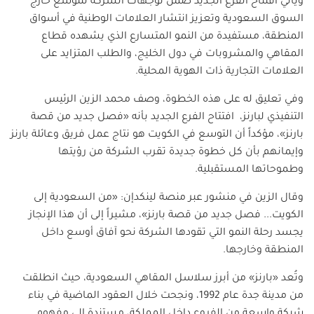
ويأتي افتتاح الفرع الجديد ضمن توجهات الشركة للتوسع خارج
السوق السعودية وتعزيز انتشار العلامات الوطنية في أسواق
المنطقة، مستفيدة من النمو المتسارع الذي يشهده قطاع
المقاهي والمشروبات في دول الخليج، والطلب المتزايد على
العلامات التجارية ذات الهوية المحلية
.
وفي تعليق له على هذه الخطوة، وصف محمد الزين الرئيس
التنفيذي لبارنز، افتتاح الفرع الجديد بأنه «فصل جديد من قصة
بارنز»، مؤكداً أن التوسع في الكويت هو نتاج عمل فريق وعائلة بارنز
وإيمانهم بأن كل خطوة جديدة تقرب الشركة من رؤيتها
وطموحاتها المستقبلية
.
وقال الزين في منشور عبر منصة لينكدإن: «من السعودية إلى
الكويت... فصل جديد من قصة بارنز»، مشيراً إلى أن هذا الإنجاز
يجسد رحلة النمو التي تقودها الشركة نحو آفاق أوسع داخل
المنطقة وخارجها
.
وتُعد «بارنز» من أبرز سلاسل المقاهي السعودية، حيث انطلقت
من مدينة جدة عام 1992، ونجحت خلال العقود الماضية في بناء