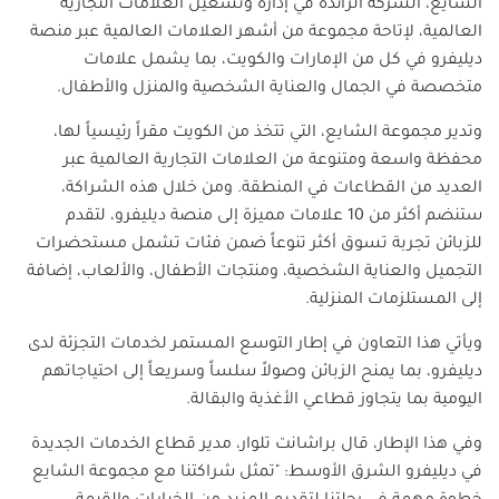
الشايع، الشركة الرائدة في إدارة وتشغيل العلامات التجارية
العالمية، لإتاحة مجموعة من أشهر العلامات العالمية عبر منصة
ديليفرو في كل من الإمارات والكويت، بما يشمل علامات
متخصصة في الجمال والعناية الشخصية والمنزل والأطفال
.
وتدير مجموعة الشايع، التي تتخذ من الكويت مقراً رئيسياً لها،
محفظة واسعة ومتنوعة من العلامات التجارية العالمية عبر
العديد من القطاعات في المنطقة. ومن خلال هذه الشراكة،
ستنضم أكثر من 10 علامات مميزة إلى منصة ديليفرو، لتقدم
للزبائن تجربة تسوق أكثر تنوعاً ضمن فئات تشمل مستحضرات
التجميل والعناية الشخصية، ومنتجات الأطفال، والألعاب، إضافة
إلى المستلزمات المنزلية.
ويأتي هذا التعاون في إطار التوسع المستمر لخدمات التجزئة لدى
ديليفرو، بما يمنح الزبائن وصولاً سلساً وسريعاً إلى احتياجاتهم
اليومية بما يتجاوز قطاعي الأغذية والبقالة
.
وفي هذا الإطار، قال براشانت تلوار، مدير قطاع الخدمات الجديدة
في ديليفرو الشرق الأوسط
:
"
تمثل شراكتنا مع مجموعة الشايع