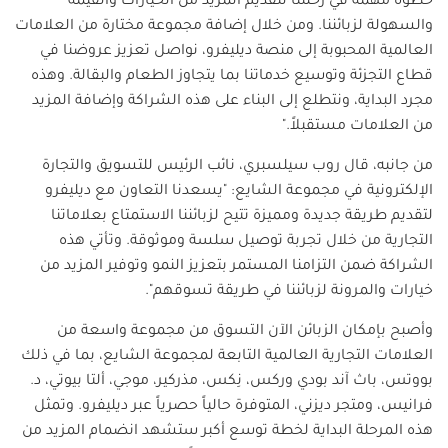
خطوة مهمة في رحلتنا لتقديم المزيد من الخيارات والقيمة
والسهولة لزبائننا. ومن خلال إضافة مجموعة مختارة من العلامات
العالمية المحبوبة إلى منصة ديليفرو، نواصل تعزيز عروضنا في
قطاع التجزئة وتوسيع خدماتنا بما يتجاوز الطعام والبقالة. وهذه
مجرد البداية، ونتطلع إلى البناء على هذه الشراكة وإضافة المزيد
من العلامات مستقبلاً
."
من جانبه، قال روب سيلسبري، نائب الرئيس للتسويق والتجارة
الإلكترونية في مجموعة الشايع
:
"
يسعدنا التعاون مع ديليفرو
لتقديم طريقة جديدة ومميزة تتيح لزبائننا الاستمتاع بعلاماتنا
التجارية من خلال تجربة توصيل سلسة وموثوقة. وتأتي هذه
الشراكة ضمن التزامنا المستمر بتعزيز النمو وتوفير المزيد من
خيارات والمرونة لزبائننا في طريقة تسوقهم".
وأصبح بإمكان الزبائن الآن التسوق من مجموعة واسعة من
العلامات التجارية العالمية التابعة لمجموعة الشايع، بما في ذلك
بووتس، باث آند بودي وركس، نِكس، مذركير، موجي، ألتا بيوتي، د.
فرانيس، ومتجر ديزني، المتوفرة حالياً حصرياً عبر ديليفرو. وتمثل
هذه المرحلة البداية لخطة توسع أكبر ستشهد انضمام المزيد من