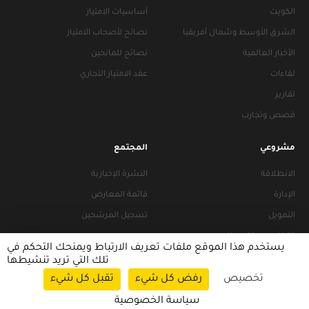
الكويت
أساسيات الامتياز
الشرق الأوسط وشمال أفريقيا
نصائح لأصحاب الامتياز
الأخبار العالمية
نصائح للمانحين
لقاءات
عقد الامتياز التجاري
تقارير
قصص وتجارب
مشروعي
المجتمع
الانطلاقة
النشرة الإخبارية
الإدارة
قائمة المعارض
التمويل
تسجيل المرشحين
التراخيص والتجهيزات
يستخدم هذا الموقع ملفات تعريف الارتباط ويمنحك التحكم في
تلك التي تريد تنشيطها
تخصيص
رفض كل شيء
تقبل كل شيء
سياسات التصفح
|
سياسة الخصوصية
سياسة الخصوصية
© 2026 FRANACCESS. All rights reserved.