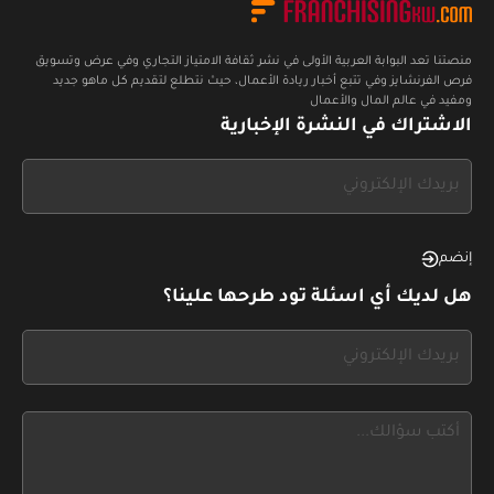
منصتنا تعد البوابة العربية الأولى في نشر ثقافة الامتياز التجاري وفي عرض وتسويق
فرص الفرنشايز وفي تتبع أخبار ريادة الأعمال، حيث نتطلع لتقديم كل ماهو جديد
ومفيد في عالم المال والأعمال
الاشتراك في النشرة الإخبارية
If
you
see
this,
إنضم
leave
هل لديك أي اسئلة تود طرحها علينا؟
this
form
If
field
you
blank
see
this,
leave
this