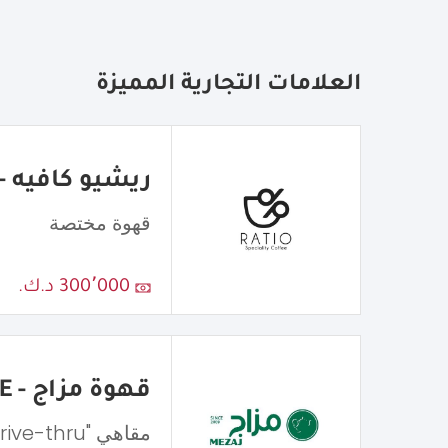
العلامات التجارية المميزة
ريشيو كافيه - atio Cafe
قهوة مختصة
300٬000 د.ك.
قهوة مزاج - MEZAJ COFFEE
مقاهي "Drive-thru"