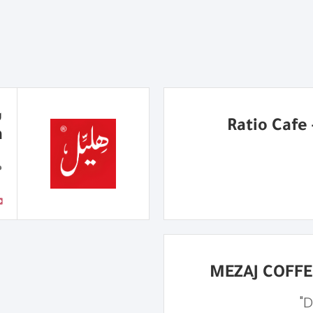
R
a
م