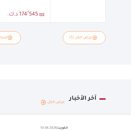
174٬545 د.ك.
عرض الكل (5)
امتياز
آخر الأخبار
عرض الكل
الكويت
|
16.06.2026