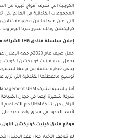
الكويتية التي تعرف أفواج كبيرة من ال
المجموعات الفندقية في العالم لكي تد
التي أعلن عنها ما بين مجموعة فنادق
كوليكشن وذلك محور خبرنا اليوم وما 
إعلان سلسلة فنادق
IHG
الشراكة م
حمل صيف عام 2023م معه الإعلان عن خبر شراكة الفرنشايز ما بين سلسلة فنادق ومنتجعات
يحمل اسم فينيت كوليكشن الكويت، وس
يحقق خطوة مهمة من نوعها لمجموع
توسيع محفظتها الفندقية التي تزيد عن 450 فندق وغرف فندقية تتعدى عتبة 100 ألف غرفة حول الع
أما بالنسبة لشركة
y Management UHM
شركة شهيرة أيضا في مجال الضيافة الف
الراقي من شركة
UHM
مع التصاميم ال
لأبعد الحدود في فندق واحد جديد على 
موقع فندق فينيت كوليكشن الأول ف
لم تتوقف الأخبار حول عقد الامتياز ال