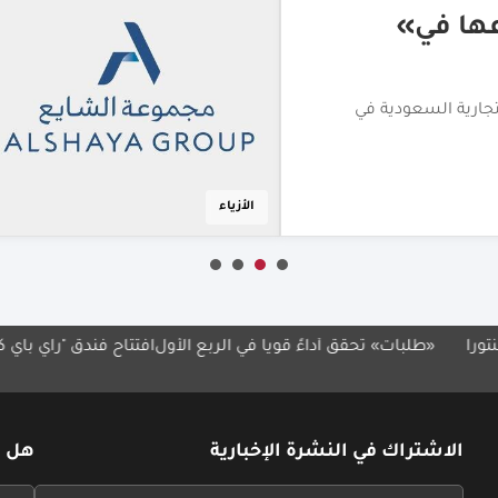
ايع تتعاونان
فير أبرز العلامات
مطاعم
 تحقق أداءً قوياً في الربع الأول
افتتاح فندق "راي باي كلاود 7" في الكويت
الاشتراك في النشرة الإخبارية
هل ل
If
If