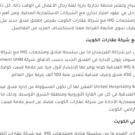
سياح وتعتبر محطة تجارية بارزة لفئة رجال الأعمال في الوقت ذاته، كل 
خل في عقود امتياز تجاري مع الشركات الاستثمارية المحلية، ومن أهم ه
 ومنتجعات
IHG
مع شركة عقارات الكويت بغرض إطلاق فندق جديد على ال
عليك سوى متابعة القراءة معنا لاستكشاف المزيد من التفاصيل.
ع شركة عقارات الكويت
IHG
مع شركة عق
وف يتولى الإدارة في الفندق الجديد حسب الاتفاق شركة
gement UHM
ة
IHG
الفندقية كونه يوفر لها الانتشار لأول مرة عبر علامة فينيت كول
الم.
United Hospitalit
المقرر لها أن تكون المسؤولة عن إدارة فندق في
ندقية في كل من القارة الأوروبية ومنطقة الشرق الأوسط، وذلك ما يع
معمارية الأخاذة من شركة عقارات الكويت فضلا عن اسم علامة فينيت
أراضي الكويت.
ي الكويت
تجاري المبرم ما بين سلسلة فنادق ومنتجعات
IHG
مع شركة عقارات الكوي