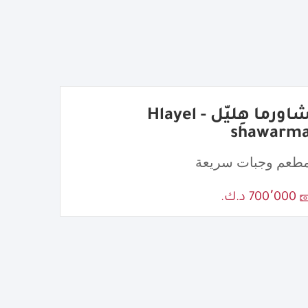
شاورما هِليّل - Hlayel
shawarm
طعم وجبات سريعة
700٬000 د.ك.