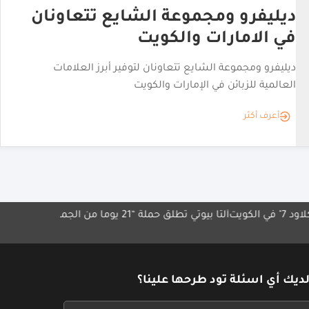
مطعم "جونتوس" يعزز حضوره
بافتتاح فرع جديد بالكويت
"كيرتن هوسبيتاليتي" تواصل توسيع علاماتها الخاصة في قطاع
المأكولات والمشروبات بافتتاح المطعم في فندق "راي باي
كلاود 7" بالمنقف
أعرف أكثر
ألتا بيوتي تطلق حملة “21 يوماً من الجمال
برنامج مكافآت أورا يحصد 
استراتيجية
ديك أي اسئلة تود طرحها علينا؟