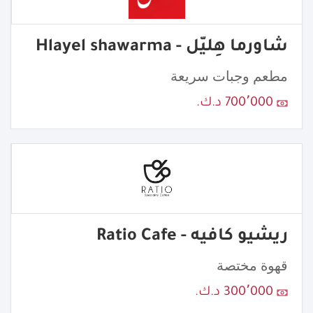
شاورما هِليّل - Hlayel shawarma
مطعم وجبات سريعة
700٬000 د.ك.
ريشيو كافيه - Ratio Cafe
قهوة مختصة
300٬000 د.ك.