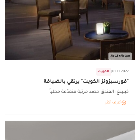
سياحة و فنادق
01.11.2022
|
الكويت
"فورسيزونز الكويت" يرتقي بالضيافة
كيبينغ: الفندق حصد مرتبة متقدّمة محلياً
أعرف أكثر