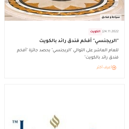
سياحة و فنادق
24.11.2022
|
الكويت
"الريجنسي" أفخم فندق رائد بالكويت
للعام العاشر على التوالي "الريجنسي" يحصد جائزة "أفخم
فندق رائد بالكويت"
أعرف أكثر